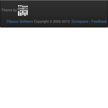
Theme by
DSpace Software
Copyright © 2002-2013
Duraspace
-
Feedback