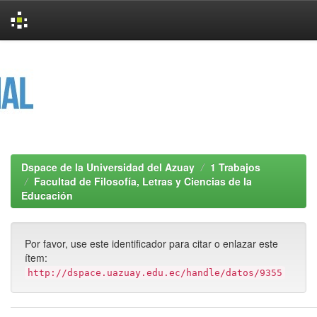
Skip
navigation
Dspace de la Universidad del Azuay
1 Trabajos
Facultad de Filosofía, Letras y Ciencias de la
Educación
Por favor, use este identificador para citar o enlazar este
ítem:
http://dspace.uazuay.edu.ec/handle/datos/9355