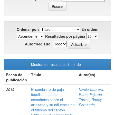
Ordenar por:
En orden:
Resultados por página
Autor/Registro:
Mostrando resultados 1 a 1 de 1
Fecha de
Título
Autor(es)
publicación
2019
El sombrero de paja
Nivelo Cabrera,
toquilla: impacto
René
;
Fajardo
económico sobre el
Torres, Ronny
artesano y su influencia en
Fernando
el turismo del cantón