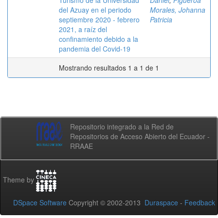
Turismo de la Universidad
Daniel
;
Figueroa
del Azuay en el periodo
Morales, Johanna
septiembre 2020 - febrero
Patricia
2021, a raíz del
confinamiento debido a la
pandemia del Covid-19
Mostrando resultados 1 a 1 de 1
Repositorio integrado a la Red de
Repositorios de Acceso Abierto del Ecuador -
RRAAE
Theme by
DSpace Software
Copyright © 2002-2013
Duraspace
-
Feedback