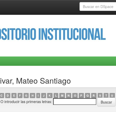
ivar, Mateo Santiago
C
D
E
F
G
H
I
J
K
L
M
N
O
P
Q
R
S
T
U
O introducir las primeras letras: