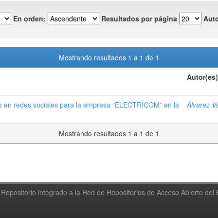
En orden:
Resultados por página
Auto
Mostrando resultados 1 a 1 de 1
Autor(es)
o en redes sociales para la empresa “ELECTRICOM” en la
Álvarez V
Mostrando resultados 1 a 1 de 1
Repositorio integrado a la Red de Repositorios de Acceso Abierto de