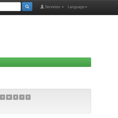
Servicios
Language
V
W
X
Y
Z