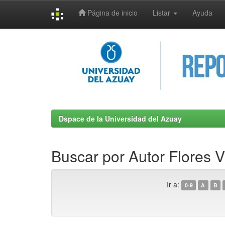
Página de inicio
Listar
Ayuda
Skip
navigation
Dspace de la Universidad del Azuay
Buscar por Autor Flores V
Ir a:
0-9
A
B