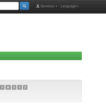
Servicios
Language
V
W
X
Y
Z