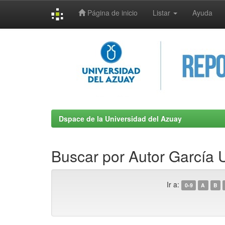
Página de inicio
Listar
Ayuda
Skip
navigation
Dspace de la Universidad del Azuay
Buscar por Autor García U
Ir a:
0-9
A
B