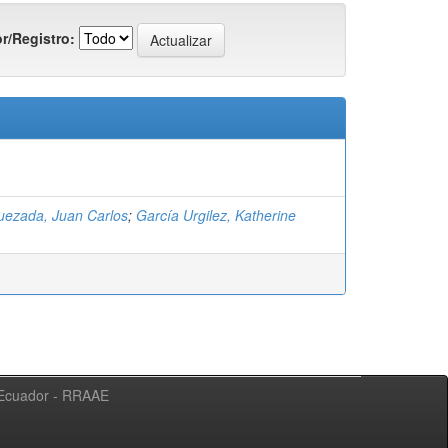
r/Registro:
uezada, Juan Carlos
;
García Urgilez, Katherine
l Ecuador - RRAAE