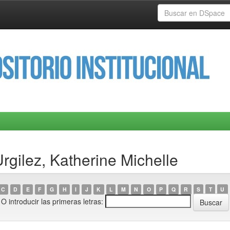
rgilez, Katherine Michelle
C
D
E
F
G
H
I
J
K
L
M
N
O
P
Q
R
S
T
U
O introducir las primeras letras: