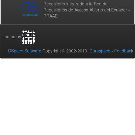
Repositorio integrado a la Red de
Repositorios de Acceso Abierto del Ecuador -
RRAAE
Theme by
DSpace Software
Copyright © 2002-2013
Duraspace
-
Feedback