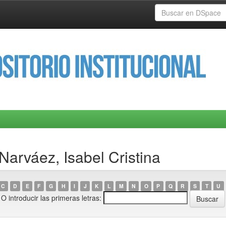
Narváez, Isabel Cristina
C
D
E
F
G
H
I
J
K
L
M
N
O
P
Q
R
S
T
U
O introducir las primeras letras: