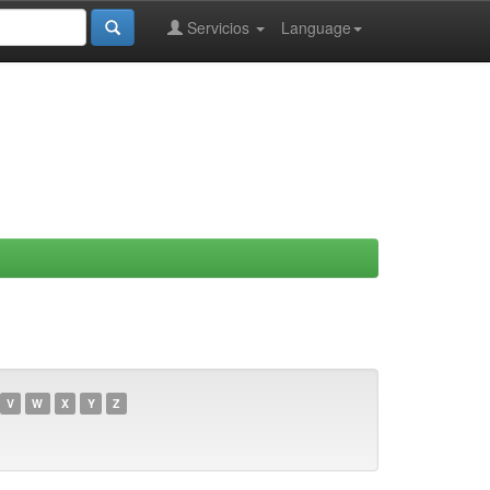
Servicios
Language
V
W
X
Y
Z