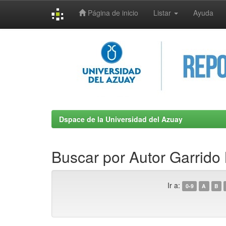
Página de inicio
Listar
Ayuda
Skip
navigation
Dspace de la Universidad del Azuay
Buscar por Autor Garrido 
Ir a:
0-9
A
B