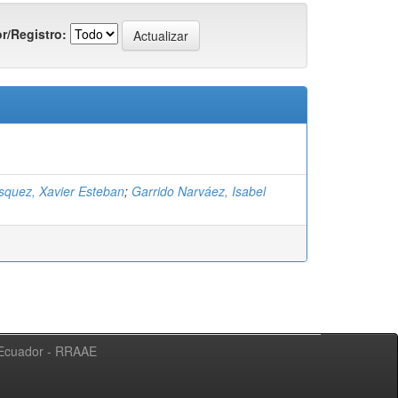
r/Registro:
squez, Xavier Esteban
;
Garrido Narváez, Isabel
l Ecuador - RRAAE