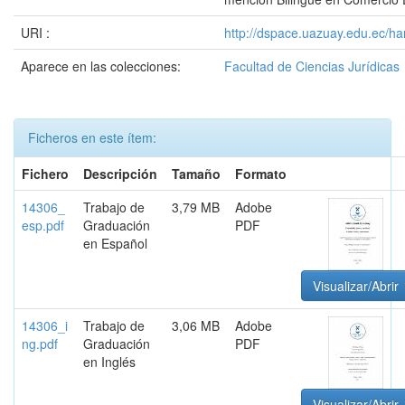
URI :
http://dspace.uazuay.edu.ec/ha
Aparece en las colecciones:
Facultad de Ciencias Jurídicas
Ficheros en este ítem:
Fichero
Descripción
Tamaño
Formato
14306_
Trabajo de
3,79 MB
Adobe
esp.pdf
Graduación
PDF
en Español
Visualizar/Abrir
14306_i
Trabajo de
3,06 MB
Adobe
ng.pdf
Graduación
PDF
en Inglés
Visualizar/Abrir