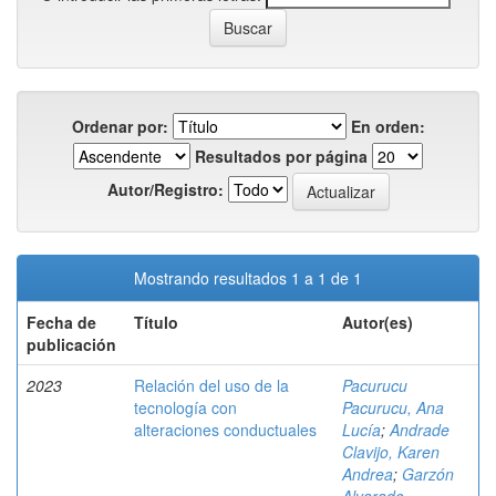
Ordenar por:
En orden:
Resultados por página
Autor/Registro:
Mostrando resultados 1 a 1 de 1
Fecha de
Título
Autor(es)
publicación
2023
Relación del uso de la
Pacurucu
tecnología con
Pacurucu, Ana
alteraciones conductuales
Lucía
;
Andrade
Clavijo, Karen
Andrea
;
Garzón