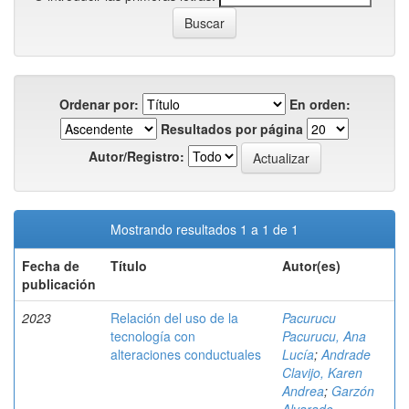
Ordenar por:
En orden:
Resultados por página
Autor/Registro:
Mostrando resultados 1 a 1 de 1
Fecha de
Título
Autor(es)
publicación
2023
Relación del uso de la
Pacurucu
tecnología con
Pacurucu, Ana
alteraciones conductuales
Lucía
;
Andrade
Clavijo, Karen
Andrea
;
Garzón