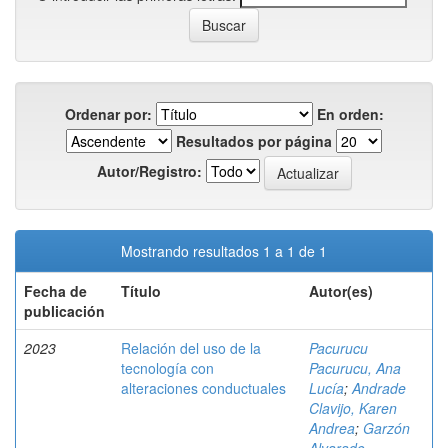
Ordenar por:
En orden:
Resultados por página
Autor/Registro:
Mostrando resultados 1 a 1 de 1
Fecha de
Título
Autor(es)
publicación
2023
Relación del uso de la
Pacurucu
tecnología con
Pacurucu, Ana
alteraciones conductuales
Lucía
;
Andrade
Clavijo, Karen
Andrea
;
Garzón