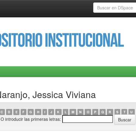
aranjo, Jessica Viviana
C
D
E
F
G
H
I
J
K
L
M
N
O
P
Q
R
S
T
U
O introducir las primeras letras: