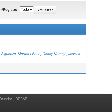
r/Registro:
 Sigüenza, Martha Liliana
;
Godoy Naranjo, Jessica
l Ecuador - RRAAE