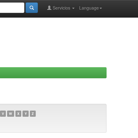
Servicios
Language
V
W
X
Y
Z