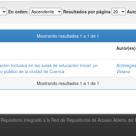
En orden:
Resultados por página
Auto
Mostrando resultados 1 a 1 de 1
Autor(es)
ión inclusiva en las aulas de educación inicial: un
Arciniegas
vo público de la ciudad de Cuenca
Viviana
Mostrando resultados 1 a 1 de 1
Repositorio integrado a la Red de Repositorios de Acceso Abierto de