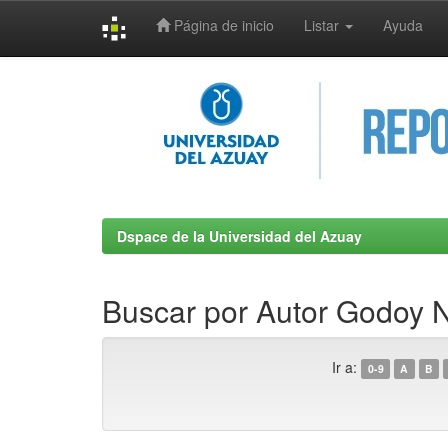
Página de inicio
Listar
Ayuda
Skip
navigation
Dspace de la Universidad del Azuay
Buscar por Autor Godoy N
Ir a:
0-9
A
B