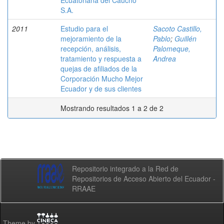
Ecuatoriana del Caucho
S.A.
2011
Estudio para el
Sacoto Castillo,
mejoramiento de la
Pablo
;
Guillén
recepción, análisis,
Palomeque,
tratamiento y respuesta a
Andrea
quejas de afiliados de la
Corporación Mucho Mejor
Ecuador y de sus clientes
Mostrando resultados 1 a 2 de 2
Repositorio integrado a la Red de
Repositorios de Acceso Abierto del Ecuador -
RRAAE
Theme by