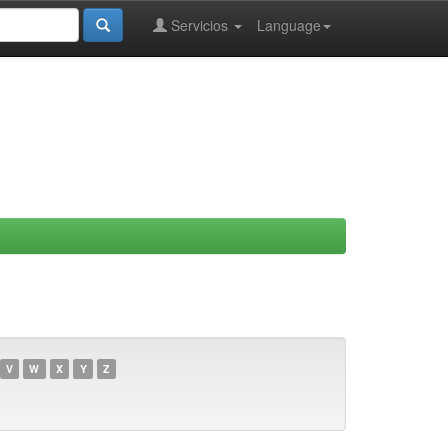
Servicios
Language
V
W
X
Y
Z