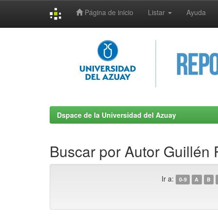
Página de inicio
Listar
Ayuda
Skip
navigation
Dspace de la Universidad del Azuay
Buscar por Autor Guillén
Ir a:
0-9
A
B