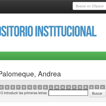
 Palomeque, Andrea
C
D
E
F
G
H
I
J
K
L
M
N
O
P
Q
R
S
T
U
O introducir las primeras letras: