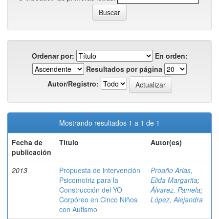
Ordenar por:
En orden:
Resultados por página
Autor/Registro:
Mostrando resultados 1 a 1 de 1
Fecha de
Título
Autor(es)
publicación
2013
Propuesta de intervención
Proaño Arias,
Psicomotriz para la
Elida Margarita
;
Construcción del YO
Álvarez, Pamela
;
Corpóreo en Cinco Niños
López, Alejandra
con Autismo