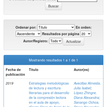
Ordenar por:
En orden:
Resultados por página
Autor/Registro:
Mostrando resultados 1 a 1 de 1
Fecha de
Título
Autor(es)
publicación
2019
Estrategias metodológicas
Avecillas Almeida,
de lectura y escritura
Julia Isabel
;
literarias para el desarrollo
López Zhingre,
de la compresión lectora
Diana Alexandra
;
en el aula de apoyo,
Sanango Ochoa,