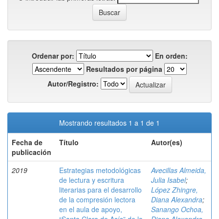
Ordenar por:
En orden:
Resultados por página
Autor/Registro:
Mostrando resultados 1 a 1 de 1
Fecha de
Título
Autor(es)
publicación
2019
Estrategias metodológicas
Avecillas Almeida,
de lectura y escritura
Julia Isabel
;
literarias para el desarrollo
López Zhingre,
de la compresión lectora
Diana Alexandra
;
en el aula de apoyo,
Sanango Ochoa,