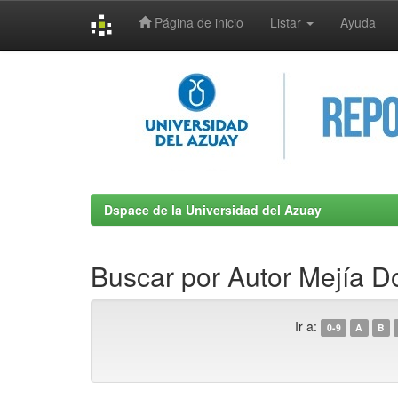
Página de inicio
Listar
Ayuda
Skip
navigation
Dspace de la Universidad del Azuay
Buscar por Autor Mejía D
Ir a:
0-9
A
B