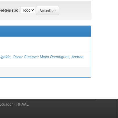
r/Registro:
 Ugalde, Oscar Gustavo
;
Mejía Domínguez, Andrea
l Ecuador - RRAAE