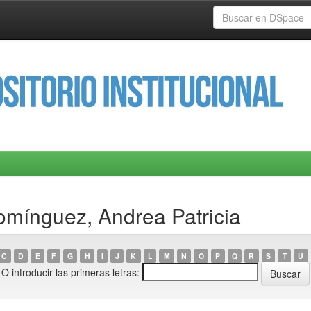
omínguez, Andrea Patricia
C
D
E
F
G
H
I
J
K
L
M
N
O
P
Q
R
S
T
U
O introducir las primeras letras: