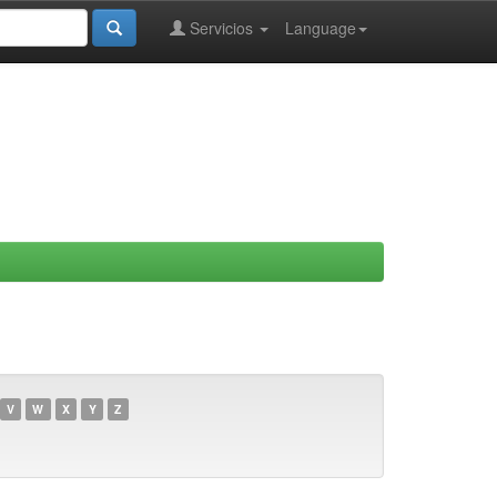
Servicios
Language
V
W
X
Y
Z