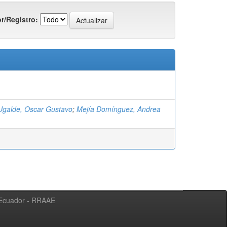
r/Registro:
 Ugalde, Oscar Gustavo
;
Mejía Domínguez, Andrea
l Ecuador - RRAAE