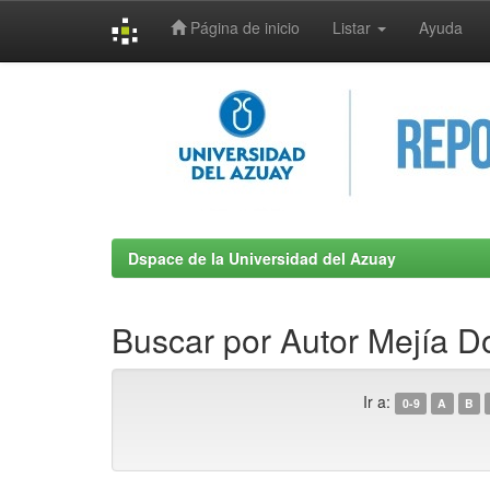
Página de inicio
Listar
Ayuda
Skip
navigation
Dspace de la Universidad del Azuay
Buscar por Autor Mejía D
Ir a:
0-9
A
B