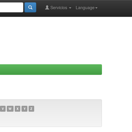
Servicios
Language
V
W
X
Y
Z