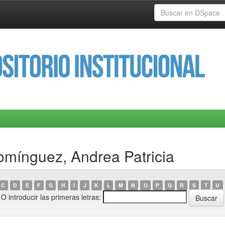
omínguez, Andrea Patricia
C
D
E
F
G
H
I
J
K
L
M
N
O
P
Q
R
S
T
U
O introducir las primeras letras: