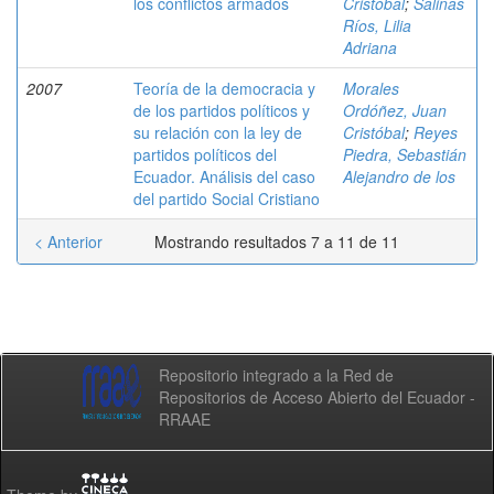
los conflictos armados
Cristóbal
;
Salinas
Ríos, Lilia
Adriana
2007
Teoría de la democracia y
Morales
de los partidos políticos y
Ordóñez, Juan
su relación con la ley de
Cristóbal
;
Reyes
partidos políticos del
Piedra, Sebastián
Ecuador. Análisis del caso
Alejandro de los
del partido Social Cristiano
< Anterior
Mostrando resultados 7 a 11 de 11
Repositorio integrado a la Red de
Repositorios de Acceso Abierto del Ecuador -
RRAAE