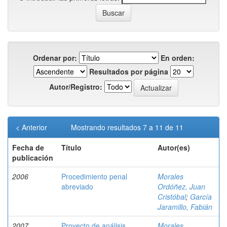
Ordenar por:
En orden:
Resultados por página
Autor/Registro:
< Anterior
Mostrando resultados 7 a 11 de 11
Fecha de
Título
Autor(es)
publicación
2006
Procedimiento penal
Morales
abreviado
Ordóñez, Juan
Cristóbal
;
García
Jaramillo, Fabián
2007
Proyecto de análisis,
Morales