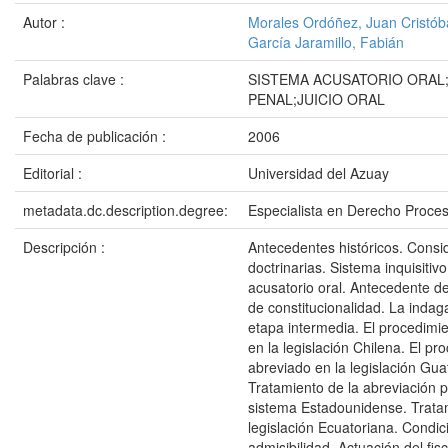
Autor :
Morales Ordóñez, Juan Cristób
García Jaramillo, Fabián
Palabras clave :
SISTEMA ACUSATORIO ORA
PENAL;JUICIO ORAL
Fecha de publicación :
2006
Editorial :
Universidad del Azuay
metadata.dc.description.degree:
Especialista en Derecho Proces
Descripción :
Antecedentes históricos. Consi
doctrinarias. Sistema inquisitiv
acusatorio oral. Antecedente de
de constitucionalidad. La indag
etapa intermedia. El procedimi
en la legislación Chilena. El pr
abreviado en la legislación Gu
Tratamiento de la abreviación p
sistema Estadounidense. Trata
legislación Ecuatoriana. Condi
admisibilidad. Actuación del fisc