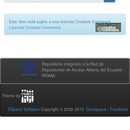
Este ítem está sujeto a una licencia Creative Commons
Licencia Creative Commons
Repositorio integrado a la Red de
Repositorios de Acceso Abierto del Ecuador -
RRAAE
Theme by
DSpace Software
Copyright © 2002-2013
Duraspace
-
Feedback