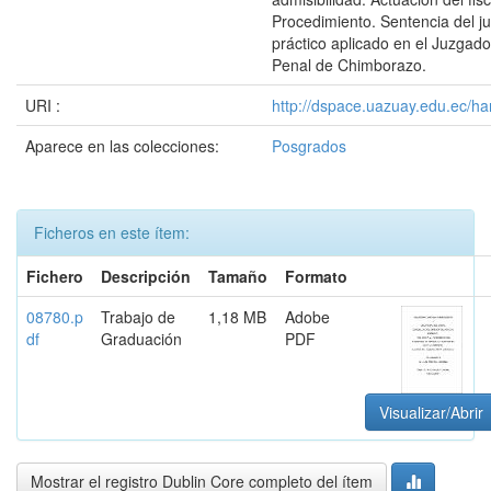
Procedimiento. Sentencia del j
práctico aplicado en el Juzgado
Penal de Chimborazo.
URI :
http://dspace.uazuay.edu.ec/ha
Aparece en las colecciones:
Posgrados
Ficheros en este ítem:
Fichero
Descripción
Tamaño
Formato
08780.p
Trabajo de
1,18 MB
Adobe
df
Graduación
PDF
Visualizar/Abrir
Mostrar el registro Dublin Core completo del ítem