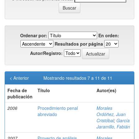
Ordenar por:
En orden:
Resultados por página
Autor/Registro:
< Anterior
Mostrando resultados 7 a 11 de 11
Fecha de
Título
Autor(es)
publicación
2006
Procedimiento penal
Morales
abreviado
Ordóñez, Juan
Cristóbal
;
García
Jaramillo, Fabián
2007
Proyecto de análisis,
Morales