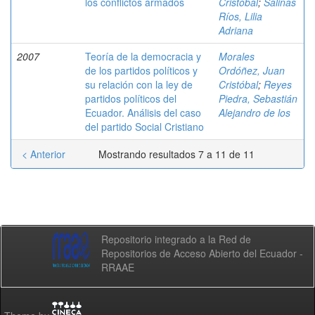
los conflictos armados
Cristóbal
;
Salinas
Ríos, Lilia
Adriana
2007
Teoría de la democracia y
Morales
de los partidos políticos y
Ordóñez, Juan
su relación con la ley de
Cristóbal
;
Reyes
partidos políticos del
Piedra, Sebastián
Ecuador. Análisis del caso
Alejandro de los
del partido Social Cristiano
< Anterior
Mostrando resultados 7 a 11 de 11
Repositorio integrado a la Red de
Repositorios de Acceso Abierto del Ecuador -
RRAAE