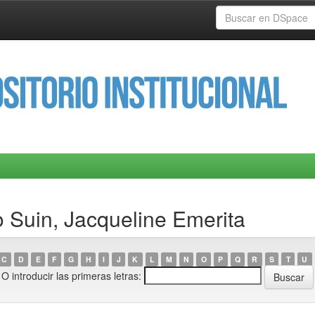
 Suin, Jacqueline Emerita
C
D
E
F
G
H
I
J
K
L
M
N
O
P
Q
R
S
T
U
O introducir las primeras letras: