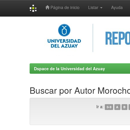
Página de inicio
Listar
Ayuda
Skip
navigation
Dspace de la Universidad del Azuay
Buscar por Autor Morocho
Ir a:
0-9
A
B