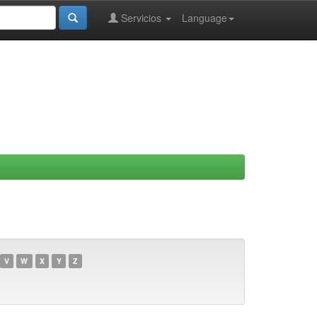
Servicios
Language
V
W
X
Y
Z