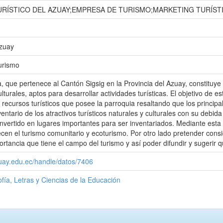
RÍSTICO DEL AZUAY;EMPRESA DE TURISMO;MARKETING TURÍSTI
Azuay
urismo
, que pertenece al Cantón Sigsig en la Provincia del Azuay, constituye 
turales, aptos para desarrollar actividades turísticas. El objetivo de es
s recursos turísticos que posee la parroquia resaltando que los princip
ventario de los atractivos turísticos naturales y culturales con su debid
nvertido en lugares importantes para ser inventariados. Mediante esta 
ecen el turismo comunitario y ecoturismo. Por otro lado pretender cons
rtancia que tiene el campo del turismo y así poder difundir y sugerir que
zuay.edu.ec/handle/datos/7406
ofía, Letras y Ciencias de la Educación