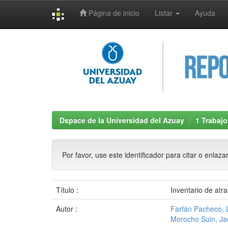
Página de inicio
Listar
Ayuda
Skip
navigation
Dspace de la Universidad del Azuay
1 Trabajo
Por favor, use este identificador para citar o enlaza
Título :
Inventario de atra
Autor :
Farfán Pacheco, 
Morocho Suin, Ja