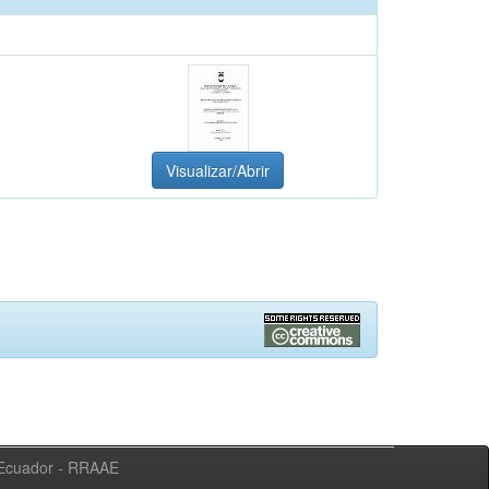
Visualizar/Abrir
l Ecuador - RRAAE