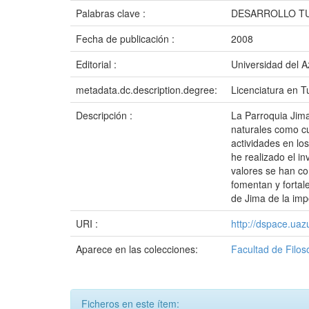
Palabras clave :
DESARROLLO TU
Fecha de publicación :
2008
Editorial :
Universidad del 
metadata.dc.description.degree:
Licenciatura en T
Descripción :
La Parroquia Jima
naturales como cul
actividades en lo
he realizado el in
valores se han co
fomentan y fortal
de Jima de la impo
URI :
http://dspace.ua
Aparece en las colecciones:
Facultad de Filos
Ficheros en este ítem: