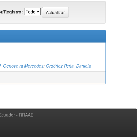
r/Registro:
l, Genoveva Mercedes
;
Ordóñez Peña, Daniela
l Ecuador - RRAAE