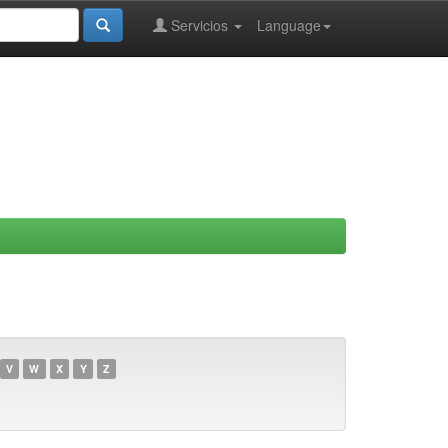
Servicios
Language
V
W
X
Y
Z