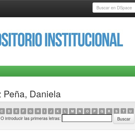
z Peña, Daniela
C
D
E
F
G
H
I
J
K
L
M
N
O
P
Q
R
S
T
U
O introducir las primeras letras: