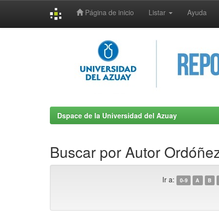
Página de inicio
Listar
Ayuda
Skip
navigation
Dspace de la Universidad del Azuay
Buscar por Autor Ordóñe
Ir a:
0-9
A
B