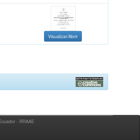
Visualizar/Abrir
l Ecuador - RRAAE