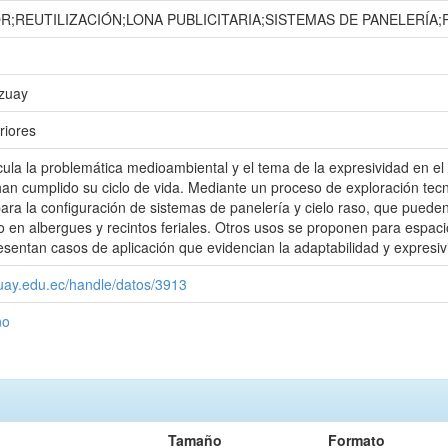
OR;REUTILIZACIÓN;LONA PUBLICITARIA;SISTEMAS DE PANELERÍA
Azuay
riores
ula la problemática medioambiental y el tema de la expresividad en el es
 han cumplido su ciclo de vida. Mediante un proceso de exploración te
para la configuración de sistemas de panelería y cielo raso, que pueden
 en albergues y recintos feriales. Otros usos se proponen para espac
esentan casos de aplicación que evidencian la adaptabilidad y expresiv
zuay.edu.ec/handle/datos/3913
ño
Tamaño
Formato