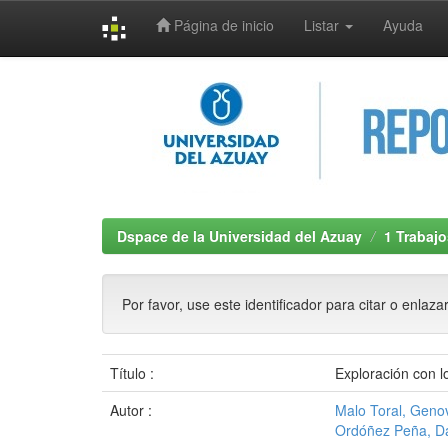
Página de inicio
Listar
Ayuda
Skip
navigation
Dspace de la Universidad del Azuay
1 Trabajo
Por favor, use este identificador para citar o enlaza
Título :
Exploración con lo
Autor :
Malo Toral, Gen
Ordóñez Peña, Da