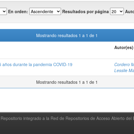
En orden:
Resultados por página
Auto
Mostrando resultados 1 a 1 de 1
Autor(es)
a 5 años durante la pandemia COVID-19
Cordero M
Lesslie M
Mostrando resultados 1 a 1 de 1
Repositorio integrado a la Red de Repositorios de Acceso Abierto de