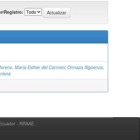
r/Registro:
oreno, María Esther del Carmen
;
Ormaza Sigüenza,
ariana
l Ecuador - RRAAE