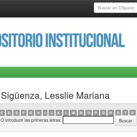
Sigüenza, Lesslie Mariana
C
D
E
F
G
H
I
J
K
L
M
N
O
P
Q
R
S
T
U
O introducir las primeras letras: