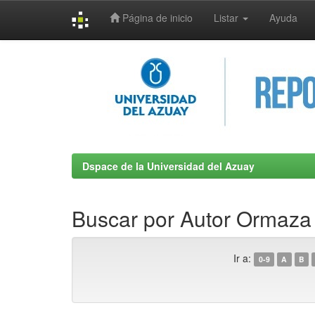
Página de inicio
Listar
Ayuda
Skip
navigation
Dspace de la Universidad del Azuay
Buscar por Autor Ormaza 
Ir a:
0-9
A
B