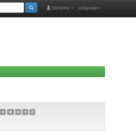
Servicios
Language
V
W
X
Y
Z