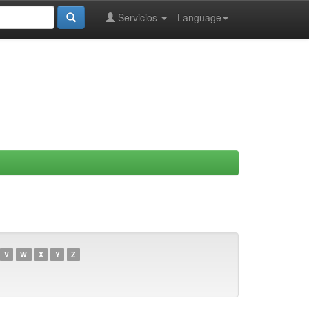
Servicios
Language
V
W
X
Y
Z