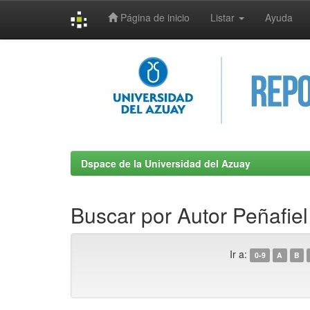
Página de inicio
Listar
Ayuda
Skip
navigation
Dspace de la Universidad del Azuay
Buscar por Autor Peñafiel
Ir a:
0-9
A
B