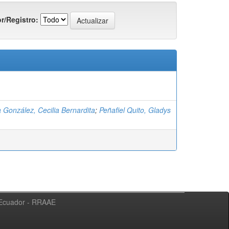
r/Registro:
a González, Cecilia Bernardita
;
Peñafiel Quito, Gladys
l Ecuador - RRAAE