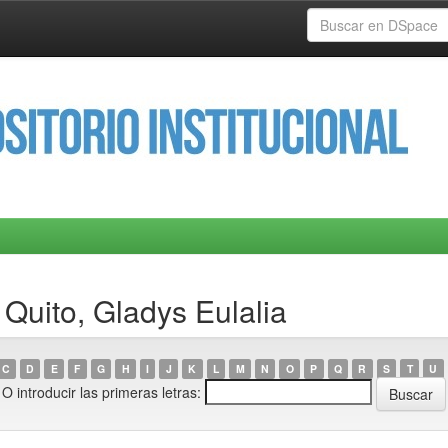
 Quito, Gladys Eulalia
C
D
E
F
G
H
I
J
K
L
M
N
O
P
Q
R
S
T
U
O introducir las primeras letras: