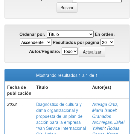
Ordenar por:
En orden:
Resultados por página
Autor/Registro:
Mostrando resultados 1 a 1 de 1
Fecha de
Título
Autor(es)
publicación
2022
Diagnóstico de cultura y
Arteaga Ortiz,
clima organizacional y
María Isabel
;
propuesta de un plan de
Granados
acción para la empresa
Arciniegas, Jahel
“Van Service Internacional
Yulieth
;
Rodas