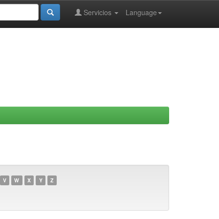
Servicios
Language
V
W
X
Y
Z