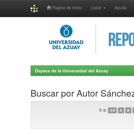
Página de inicio
Listar
Ayuda
Skip
navigation
Dspace de la Universidad del Azuay
Buscar por Autor Sánchez
Ir a:
0-9
A
B