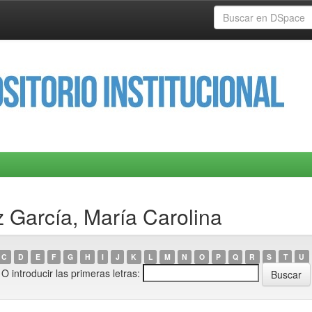
 García, María Carolina
C
D
E
F
G
H
I
J
K
L
M
N
O
P
Q
R
S
T
U
O introducir las primeras letras: