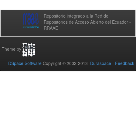
Repositorio integrado a la Red de
Repositorios de Acceso Abierto del Ecuador -
RRAAE
Theme by
DSpace Software
Copyright © 2002-2013
Duraspace
-
Feedback