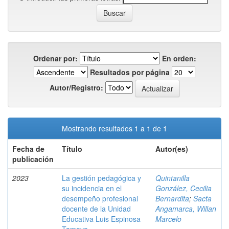
Ordenar por:
En orden:
Resultados por página
Autor/Registro:
Mostrando resultados 1 a 1 de 1
Fecha de
Título
Autor(es)
publicación
2023
La gestión pedagógica y
Quintanilla
su incidencia en el
González, Cecilia
desempeño profesional
Bernardita
;
Sacta
docente de la Unidad
Angamarca, Willan
Educativa Luis Espinosa
Marcelo