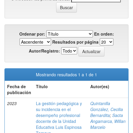
Ordenar por:
En orden:
Resultados por página
Autor/Registro:
Mostrando resultados 1 a 1 de 1
Fecha de
Título
Autor(es)
publicación
2023
La gestión pedagógica y
Quintanilla
su incidencia en el
González, Cecilia
desempeño profesional
Bernardita
;
Sacta
docente de la Unidad
Angamarca, Willan
Educativa Luis Espinosa
Marcelo