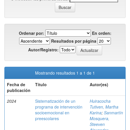
Ordenar por:
En orden:
Resultados por página
Autor/Registro:
Mostrando resultados 1 a 1 de 1
Fecha de
Título
Autor(es)
publicación
2024
Sistematización de un
Huiracocha
programa de intervención
Tutiven, Martha
socioemocional en
Karina
;
Sanmartín
preescolares
Mosquera,
Steeven