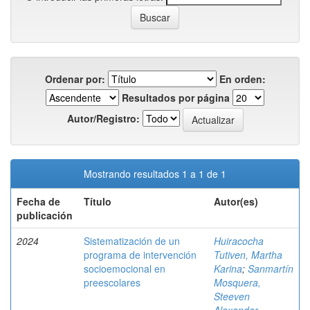
Ordenar por:
En orden:
Resultados por página
Autor/Registro:
Mostrando resultados 1 a 1 de 1
Fecha de
Título
Autor(es)
publicación
2024
Sistematización de un
Huiracocha
programa de intervención
Tutiven, Martha
socioemocional en
Karina
;
Sanmartín
preescolares
Mosquera,
Steeven