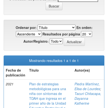
Ordenar por:
En orden:
Resultados por página
Autor/Registro:
Mostrando resultados 1 a 1 de 1
Fecha de
Título
Autor(es)
publicación
2021
Plan de estrategias
Piedra Martínez,
metodológicas para una
Elisa de Lourdes
;
niña con síntomas de
Tacuri Chitacapa,
TDAH que ingresa en el
Dayanna
primer año de la Unidad
Katherine