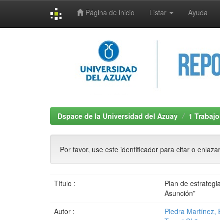
Página de inicio
Listar
Ayuda
Skip
navigation
Dspace de la Universidad del Azuay
1 Trabajo
Por favor, use este identificador para citar o enlaza
Título :
Plan de estrategi
Asunción”
Autor :
Piedra Martínez, 