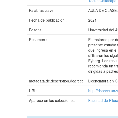
Tacuri Chitacapa
Palabras clave :
AULA DE CLASE
Fecha de publicación :
2021
Editorial :
Universidad del 
Resumen :
El trastorno por d
presente estudio 
que ingresa en el 
utilizaron los sig
Eyberg. Los resul
recomienda un tra
dirigidas a padres
metadata.dc.description.degree:
Licenciatura en C
URI :
http://dspace.ua
Aparece en las colecciones:
Facultad de Filos