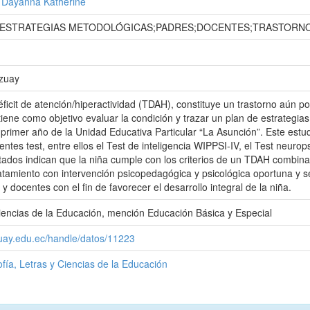
, Dayanna Katherine
;ESTRATEGIAS METODOLÓGICAS;PADRES;DOCENTES;TRASTORNO 
Azuay
éficit de atención/hiperactividad (TDAH), constituye un trastorno aún p
tiene como objetivo evaluar la condición y trazar un plan de estrateg
primer año de la Unidad Educativa Particular “La Asunción”. Este estudi
uientes test, entre ellos el Test de inteligencia WIPPSI-IV, el Test neur
tados indican que la niña cumple con los criterios de un TDAH combin
tamiento con intervención psicopedagógica y psicológica oportuna y s
 y docentes con el fin de favorecer el desarrollo integral de la niña.
iencias de la Educación, mención Educación Básica y Especial
zuay.edu.ec/handle/datos/11223
ofía, Letras y Ciencias de la Educación