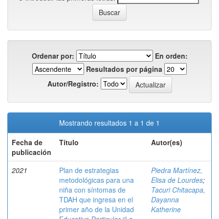
Ordenar por:
En orden:
Resultados por página
Autor/Registro:
Mostrando resultados 1 a 1 de 1
Fecha de
Título
Autor(es)
publicación
2021
Plan de estrategias
Piedra Martínez,
metodológicas para una
Elisa de Lourdes
;
niña con síntomas de
Tacuri Chitacapa,
TDAH que ingresa en el
Dayanna
primer año de la Unidad
Katherine