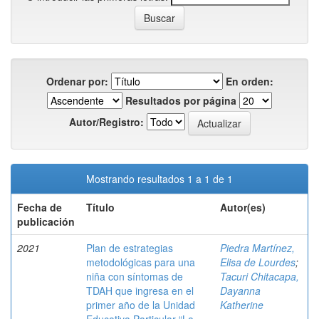
Ordenar por:
En orden:
Resultados por página
Autor/Registro:
Mostrando resultados 1 a 1 de 1
Fecha de
Título
Autor(es)
publicación
2021
Plan de estrategias
Piedra Martínez,
metodológicas para una
Elisa de Lourdes
;
niña con síntomas de
Tacuri Chitacapa,
TDAH que ingresa en el
Dayanna
primer año de la Unidad
Katherine