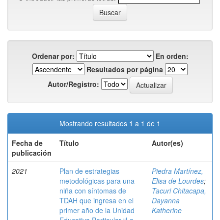
Ordenar por:
En orden:
Resultados por página
Autor/Registro:
Mostrando resultados 1 a 1 de 1
Fecha de
Título
Autor(es)
publicación
2021
Plan de estrategias
Piedra Martínez,
metodológicas para una
Elisa de Lourdes
;
niña con síntomas de
Tacuri Chitacapa,
TDAH que ingresa en el
Dayanna
primer año de la Unidad
Katherine