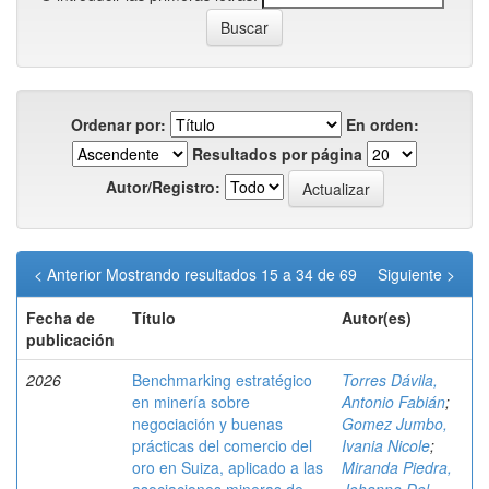
Ordenar por:
En orden:
Resultados por página
Autor/Registro:
< Anterior
Mostrando resultados 15 a 34 de 69
Siguiente >
Fecha de
Título
Autor(es)
publicación
2026
Benchmarking estratégico
Torres Dávila,
en minería sobre
Antonio Fabián
;
negociación y buenas
Gomez Jumbo,
prácticas del comercio del
Ivania Nicole
;
oro en Suiza, aplicado a las
Miranda Piedra,