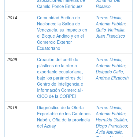
asociaciones mineras de
Johanna Del
Camilo Ponce Enríquez
Rosario
2014
Comunidad Andina de
Torres Dávila,
Naciones: la Salida de
Antonio Fabián
;
Venezuela, su Impacto en
Quito Vintimilla,
el Bloque Andino y en el
Juan Francisco
Comercio Exterior
Ecuatoriano
2009
Creación del perfil de
Torres Dávila,
plásticos de la oferta
Antonio Fabián
;
exportable ecuatoriana,
Delgado Calle,
bajo los parámetros del
Andrea Elizabeth
Centro de Inteligencia e
Información Comercial -
CICO de la CORPEI
2018
Diagnóstico de la Oferta
Torres Dávila,
Exportable de los Cantones
Antonio Fabián
;
Nabón, Oña de la provincia
Hermida Guillén,
del Azuay
Diego Francisco
;
Ávila Astudillo,