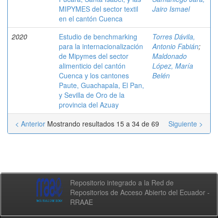
MIPYMES del sector textil
Jairo Ismael
en el cantón Cuenca
2020
Estudio de benchmarking
Torres Dávila,
para la internacionalización
Antonio Fabián
;
de Mipymes del sector
Maldonado
alimenticio del cantón
López, María
Cuenca y los cantones
Belén
Paute, Guachapala, El Pan,
y Sevilla de Oro de la
provincia del Azuay
< Anterior
Mostrando resultados 15 a 34 de 69
Siguiente >
Repositorio integrado a la Red de
Repositorios de Acceso Abierto del Ecuador -
RRAAE