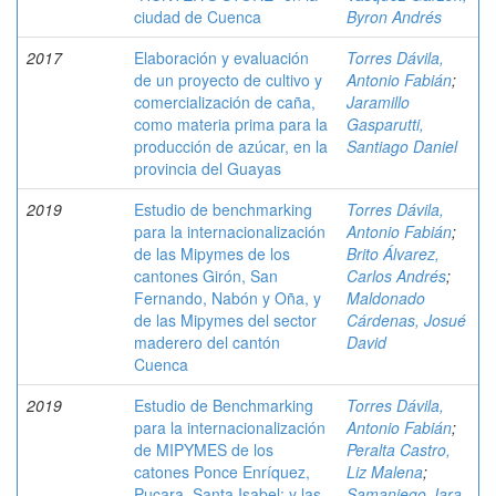
ciudad de Cuenca
Byron Andrés
2017
Elaboración y evaluación
Torres Dávila,
de un proyecto de cultivo y
Antonio Fabián
;
comercialización de caña,
Jaramillo
como materia prima para la
Gasparutti,
producción de azúcar, en la
Santiago Daniel
provincia del Guayas
2019
Estudio de benchmarking
Torres Dávila,
para la internacionalización
Antonio Fabián
;
de las Mipymes de los
Brito Álvarez,
cantones Girón, San
Carlos Andrés
;
Fernando, Nabón y Oña, y
Maldonado
de las Mipymes del sector
Cárdenas, Josué
maderero del cantón
David
Cuenca
2019
Estudio de Benchmarking
Torres Dávila,
para la internacionalización
Antonio Fabián
;
de MIPYMES de los
Peralta Castro,
catones Ponce Enríquez,
Liz Malena
;
Pucara, Santa Isabel; y las
Samaniego Jara,