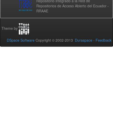
Repositorio integrado a la Red de
Repositorios de Acceso Abierto del Ecuador -
RRAAE
Theme by
DSpace Software
Copyright © 2002-2013
Duraspace
-
Feedback