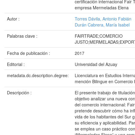
certificación internacional Fair 
empresa Mermeladas Elena
Autor :
Torres Dávila, Antonio Fabián
Durán Cabrera, María Isabel
Palabras clave :
FAIRTRADE;COMERCIO
JUSTO;MERMELADAS;EXPOR
Fecha de publicación :
2017
Editorial :
Universidad del Azuay
metadata.dc.description.degree:
Licenciatura en Estudios Intern
mención Bilingue en Comercio E
Descripción :
El presente trabajo de titulació
objetivo analizar una nueva cor
del comercio internacional: Fai
pretende descubrir cómo ha inf
vida de los habitantes del Sur 
su eficiencia y aplicabilidad. Pa
se emplea un caso práctico co
“Mermeladas Elena” y una com