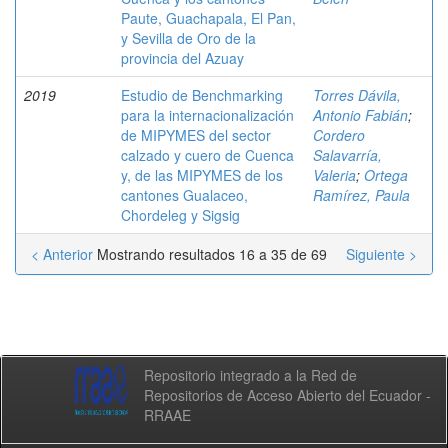
Paute, Guachapala, El Pan,
y Sevilla de Oro de la
provincia del Azuay
2019
Estudio de Benchmarking
Torres Dávila,
para la internacionalización
Antonio Fabián
;
de MIPYMES del sector
Cordero
calzado y cuero de Cuenca
Salavarría,
y, de las MIPYMES de los
Valeria
;
Ortega
cantones Gualaceo,
Ramírez, Paula
Chordeleg y Sigsig
< Anterior
Mostrando resultados 16 a 35 de 69
Siguiente >
Repositorio integrado a la Red de
Repositorios de Acceso Abierto del Ecuador -
RRAAE