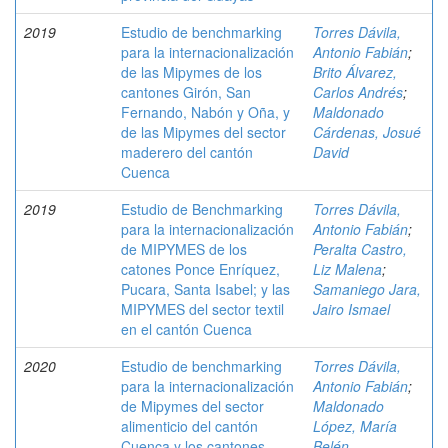
2019
Estudio de benchmarking
Torres Dávila,
para la internacionalización
Antonio Fabián
;
de las Mipymes de los
Brito Álvarez,
cantones Girón, San
Carlos Andrés
;
Fernando, Nabón y Oña, y
Maldonado
de las Mipymes del sector
Cárdenas, Josué
maderero del cantón
David
Cuenca
2019
Estudio de Benchmarking
Torres Dávila,
para la internacionalización
Antonio Fabián
;
de MIPYMES de los
Peralta Castro,
catones Ponce Enríquez,
Liz Malena
;
Pucara, Santa Isabel; y las
Samaniego Jara,
MIPYMES del sector textil
Jairo Ismael
en el cantón Cuenca
2020
Estudio de benchmarking
Torres Dávila,
para la internacionalización
Antonio Fabián
;
de Mipymes del sector
Maldonado
alimenticio del cantón
López, María
Cuenca y los cantones
Belén