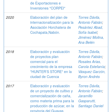
de Exportaciones e
Inversiones "CORPEI"
2020
Elaboración del plan de
Torres Dávila,
internacionalización para la
Antonio Fabián
;
Asociación Horchatera de
Pesántez Abad,
Cochapata,Nabón.
Sofía Isabel
;
Jiménez Molina,
Ana Belén
2018
Elaboración y evaluación
Torres Dávila,
de proyectos plan
Antonio Fabián
;
comercial para el
Rosales Arias,
crecimiento de la empresa
Carola Estefanía
;
"HUNTER'S STORE" en la
Vásquez Garzón,
ciudad de Cuenca
Byron Andrés
2017
Elaboración y evaluación
Torres Dávila,
de un proyecto de cultivo y
Antonio Fabián
;
comercialización de caña,
Jaramillo
como materia prima para la
Gasparutti,
producción de azúcar, en la
Santiago Daniel
provincia del Guayas