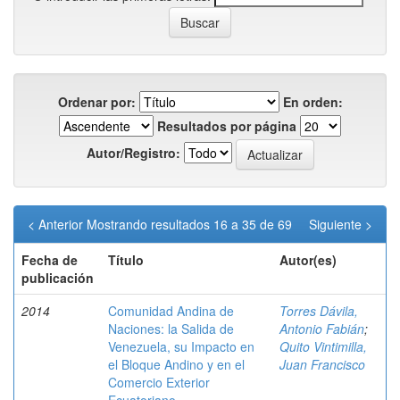
Ordenar por:
En orden:
Resultados por página
Autor/Registro:
< Anterior
Mostrando resultados 16 a 35 de 69
Siguiente >
Fecha de
Título
Autor(es)
publicación
2014
Comunidad Andina de
Torres Dávila,
Naciones: la Salida de
Antonio Fabián
;
Venezuela, su Impacto en
Quito Vintimilla,
el Bloque Andino y en el
Juan Francisco
Comercio Exterior