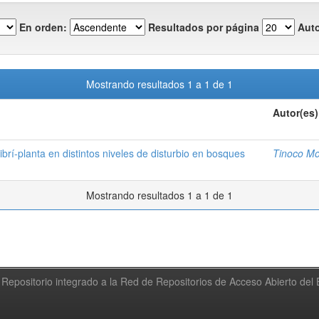
En orden:
Resultados por página
Auto
Mostrando resultados 1 a 1 de 1
Autor(es)
ibrí-planta en distintos niveles de disturbio en bosques
Tinoco Mol
Mostrando resultados 1 a 1 de 1
Repositorio integrado a la Red de Repositorios de Acceso Abierto de