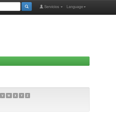
Servicios
Language
V
W
X
Y
Z