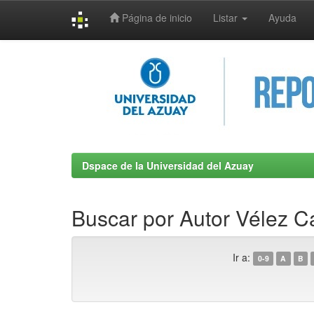
Página de inicio
Listar
Ayuda
Skip
navigation
Dspace de la Universidad del Azuay
Buscar por Autor Vélez C
Ir a:
0-9
A
B