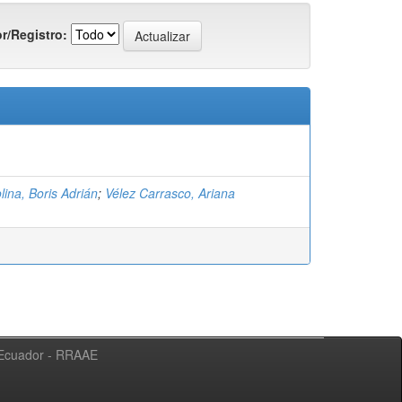
r/Registro:
ina, Boris Adrián
;
Vélez Carrasco, Ariana
l Ecuador - RRAAE