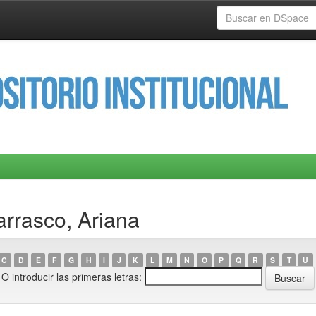
arrasco, Ariana
C
D
E
F
G
H
I
J
K
L
M
N
O
P
Q
R
S
T
U
O introducir las primeras letras: