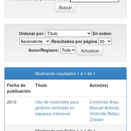
Ordenar por:
En orden:
Resultados por página
Autor/Registro:
Mostrando resultados 1 a 1 de 1
Fecha de
Título
Autor(es)
publicación
2013
Uso de materiales para
Contreras Arias,
jardines verticales en
Manuel Antonio
;
espacios interiores
Vintimilla Peláez,
Cristian
Mostrando resultados 1 a 1 de 1