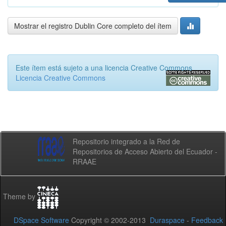
Mostrar el registro Dublin Core completo del ítem
Este ítem está sujeto a una licencia Creative Commons
Licencia Creative Commons
Repositorio integrado a la Red de
Repositorios de Acceso Abierto del Ecuador -
RRAAE
Theme by
DSpace Software
Copyright © 2002-2013
Duraspace
-
Feedback