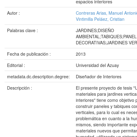
espacios interiores
Autor :
Contreras Arias, Manuel Antoni
Vintimilla Peláez, Cristian
Palabras clave :
JARDINES;DISEÑO
AMBIENTAL;TABIQUES;PANEL
DECORATIVAS;JARDINES VE
Fecha de publicación :
2013
Editorial :
Universidad del Azuay
metadata.dc.description.degree:
Diseñador de Interiores
Descripción :
El presente proyecto de tesis "
materiales para jardines vertic
interiores" tiene como objetivo p
construir paneles y tabiques co
verticales, para lo cual es nece
problemática en cuanto a la h
mismos, siendo importante exp
materiales nuevos que permitan
humedad, utilizando un sistema 