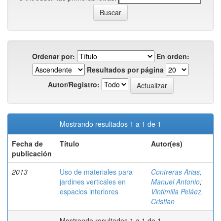
Ordenar por:
En orden:
Resultados por página
Autor/Registro:
Mostrando resultados 1 a 1 de 1
Fecha de
Título
Autor(es)
publicación
2013
Uso de materiales para
Contreras Arias,
jardines verticales en
Manuel Antonio
;
espacios interiores
Vintimilla Peláez,
Cristian
Mostrando resultados 1 a 1 de 1