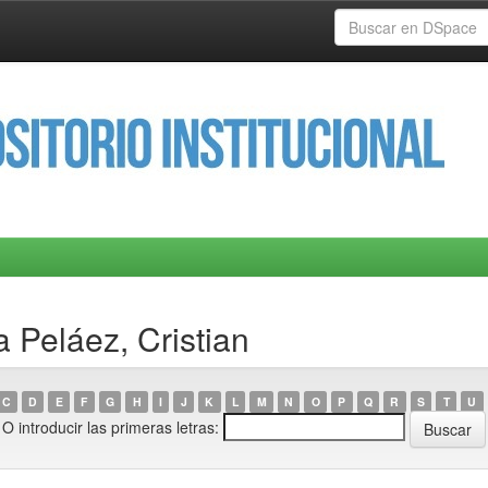
a Peláez, Cristian
C
D
E
F
G
H
I
J
K
L
M
N
O
P
Q
R
S
T
U
O introducir las primeras letras: