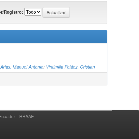
r/Registro:
 Arias, Manuel Antonio
;
Vintimilla Peláez, Cristian
l Ecuador - RRAAE