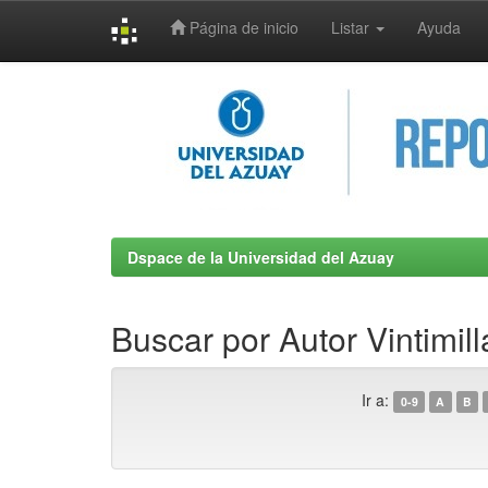
Página de inicio
Listar
Ayuda
Skip
navigation
Dspace de la Universidad del Azuay
Buscar por Autor Vintimill
Ir a:
0-9
A
B