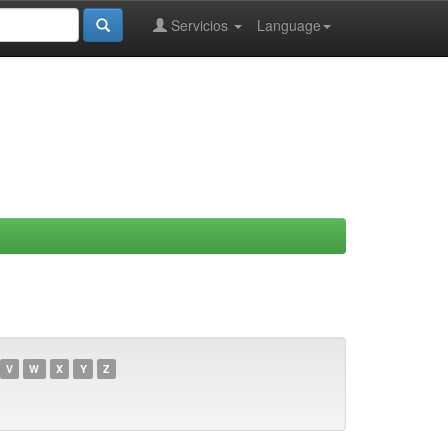
Servicios
Language
V
W
X
Y
Z