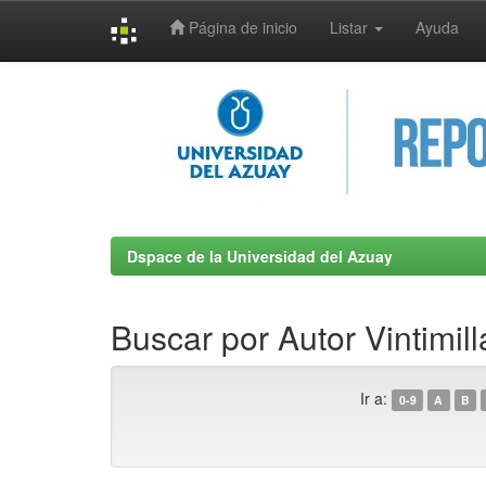
Página de inicio
Listar
Ayuda
Skip
navigation
Dspace de la Universidad del Azuay
Buscar por Autor Vintimill
Ir a:
0-9
A
B