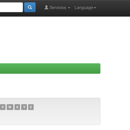
Servicios
Language
V
W
X
Y
Z