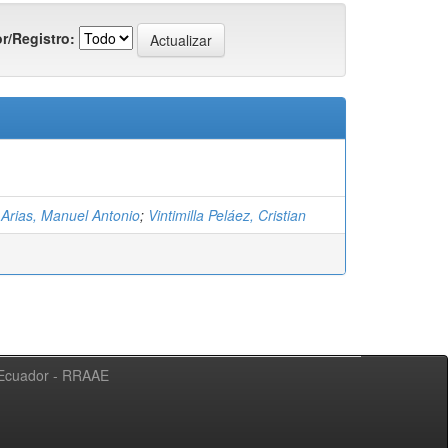
r/Registro:
 Arias, Manuel Antonio
;
Vintimilla Peláez, Cristian
l Ecuador - RRAAE