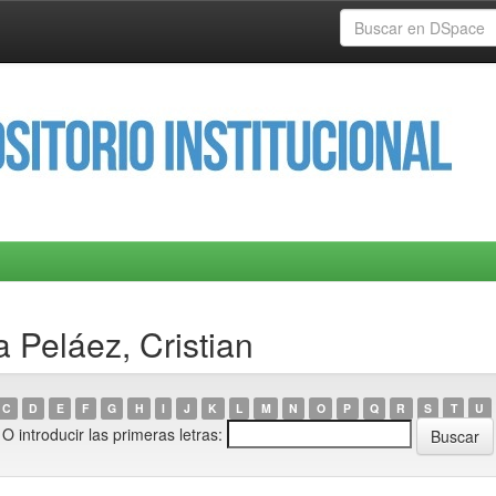
a Peláez, Cristian
C
D
E
F
G
H
I
J
K
L
M
N
O
P
Q
R
S
T
U
O introducir las primeras letras: