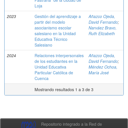
Pastrana” de la ciudad de
Loja
2023
Gestión del aprendizaje a
Añazco Ojeda,
partir del modelo
David Fernando
;
asocianismo escolar
Narváez Bravo,
salesiano en la Unidad
Ruth Elizabeth
Educativa Técnico
Salesiano
2024
Relaciones interpersonales
Añazco Ojeda,
de los estudiantes en la
David Fernando
;
Unidad Educativa
Méndez Ochoa,
Particular Católica de
María José
Cuenca
Mostrando resultados 1 a 3 de 3
Repositorio integrado a la Red de